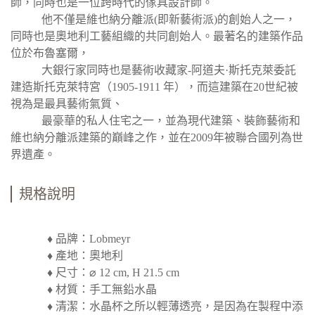
師，同時也是一位跨時代的傢具設計師。
他不僅是維也納分離派(即新藝術派)的創始人之一，
同時也是奧地利工藝組織的共同創始人。最著名的建築作品
位於布魯塞爾，
大銀行家
同時也是藝術收藏家-阿道夫·斯托克萊委託
建造斯托克萊特宮（1905-1911 年），而這建築在20世紀被
視為是最具藝術氣質、
最豪華的
私人住宅之一，並為現代建築、裝飾藝術和
維也納分離派建築的巔峰之作，並在2009年被聯合國列為世
界遺產。
規格說明
♦ 品牌：Lobmeyr
♦ 產地：奧地利
♦ 尺寸：⌀ 12 cm, H 21.5 cm
♦ 材質：手工無鉛水晶
♦ 清潔：水晶杯之所以輕薄透亮，是因為在製程中添