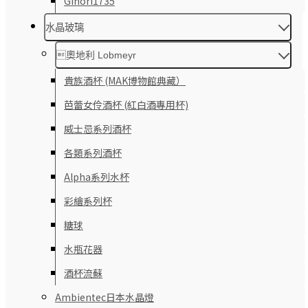
Ginori1735
水晶玻璃
奧地利 Lobmeyr
貴族酒杯 (MAK博物館典藏）
芭蕾女伶酒杯 (紅白酒專用杯)
威士忌系列酒杯
各類系列酒杯
Alpha系列水杯
彩繪系列杯
糖球
水瓶花器
酒杯流蘇
Ambientec日本水晶燈