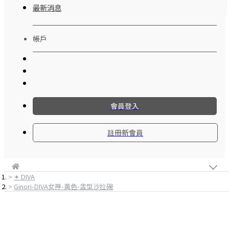
最新消息
帳戶
會員登入
註冊新會員
✶ DIVA
Ginori-DIVA女神-黃色-盅型沙拉碗