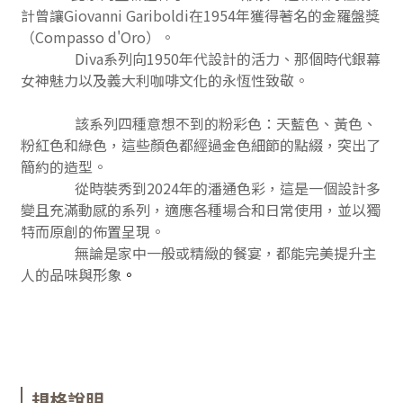
計曾讓Giovanni Gariboldi在1954年獲得著名的金羅盤獎
（Compasso d'Oro）。
Diva系列向1950年代設計的活力、那個時代銀幕
女神魅力以及義大利咖啡文化的永恆性致敬。
該系列四種意想不到的粉彩色：天藍色、黃色、
粉紅色和綠色，這些顏色都經過金色細節的點綴，突出了
簡約的造型。
從時裝秀到2024年的潘通色彩，這是一個設計多
變且充滿動感的系列，適應各種場合和日常使用，並以獨
特而原創的佈置呈現。
無論是家中一般或精緻的餐宴，都能完美提升主
人的品味與形象
。
規格說明