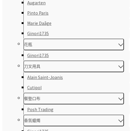
Augarten
Pinto Paris
Marie Daâge
Ginori1735
花瓶
Ginori1735
刀叉用具
Alain Saint-Joanis
Cutipol
餐墊口布
Posh Trading
香氛蠟燭