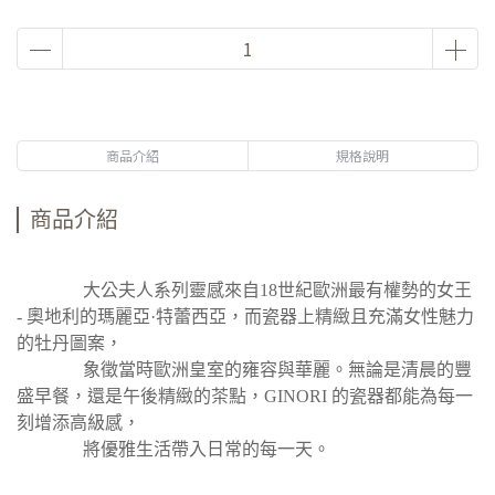
商品介紹
規格說明
商品介紹
大公夫人系列靈感來自18世紀歐洲最有權勢的女王
- 奧地利的瑪麗亞·特蕾西亞，而瓷器上精緻且充滿女性魅力
的牡丹圖案，
象徵當時歐洲皇室的雍容與華麗。
無論是清晨的豐
盛早餐，還是午後精緻的茶點，GINORI 的瓷器都能為每一
刻增添高級感，
將優雅生活帶入日常的每一天。