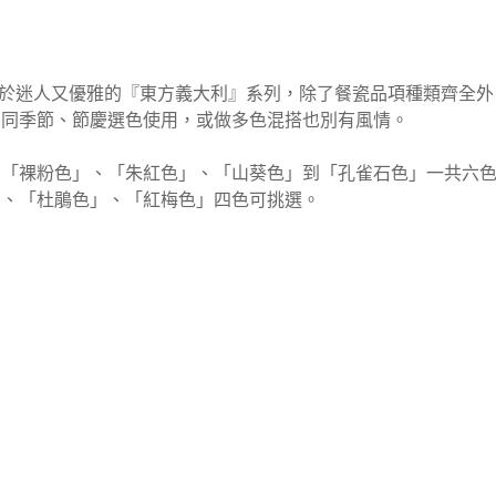
款式莫過於迷人又優雅的『東方義大利』系列，除了餐瓷品項種類齊全
季節、節慶選色使用，或做多色混搭也別有風情。
粉色」、「朱紅色」、「山葵色」到「孔雀石色」一共六色
「杜鵑色」、「紅梅色」四色可挑選。