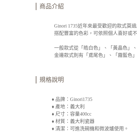
商品介紹
Ginori 1735近年來最受歡迎的
搭配豐富的色彩，可依照個人喜好或不同
一般款式從「皓白色」、「黃晶色」、「裸
金邊款式則有「鳶尾色」、「霧藍色」、
規格說明
♦ 品牌：Ginori1735
♦ 產地：義大利
♦ 尺寸：容量400cc
♦ 材質：義大利瓷器
♦ 清潔：可進洗碗機和微波爐使用。