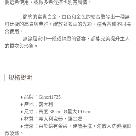
慶選色使用，或做多色混搭也別有風情。
簡約的富貴白金，白色和金色的結合散發出一種無
可比擬的高貴與典雅，綻放著奢華的光彩。適合各種不同場
合使用，
無論是家中一般或精緻的餐宴，都能完美提升主人
的檔次與形象
。
規格說明
♦ 品牌：Ginori1735
♦ 產地：義大利
♦ 尺寸：高度 38 cm Ø最大19.6cm
♦ 材質：義大利瓷器，鑲金邊
♦ 清潔：由於鑲有金邊，建議手洗，勿放入洗碗機和
微波爐。