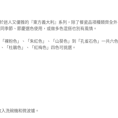
款式莫過於迷人又優雅的『東方義大利』系列，除了餐瓷品項種類齊全
季節、節慶選色使用，或做多色混搭也別有風情。
粉色」、「朱紅色」、「山葵色」到「孔雀石色」一共六色
「杜鵑色」、「紅梅色」四色可挑選。
入洗碗機和微波爐。