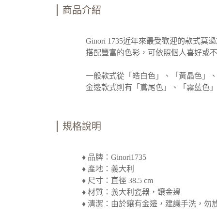
商品介紹
Ginori 1735近年來最受歡迎的
搭配豐富的色彩，可依照個人喜好或不同
一般款式從「皓白色」、「黃晶色」、「裸
金邊款式則有「鳶尾色」、「霧藍色」、
規格說明
♦ 品牌：Ginori1735
♦ 產地：義大利
♦ 尺寸：直徑 38.5 cm
♦ 材質：義大利瓷器，鑲金邊
♦ 清潔：由於鑲有金邊，建議手洗，勿放