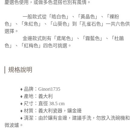
慶選色使用，或做多色混搭也別有風情。
一般款式從「皓白色」、「黃晶色」、「裸粉
色」、「朱紅色」、「山葵色」到「孔雀石色」一共六色供
選擇。
金邊款式則有「鳶尾色」、「霧藍色」、「杜鵑
色」、「紅梅色」四色可挑選。
規格說明
♦ 品牌：Ginori1735
♦ 產地：義大利
♦ 尺寸：直徑 38.5 cm
♦ 材質：義大利瓷器，鑲金邊
♦ 清潔：由於鑲有金邊，建議手洗，勿放入洗碗機和
微波爐。