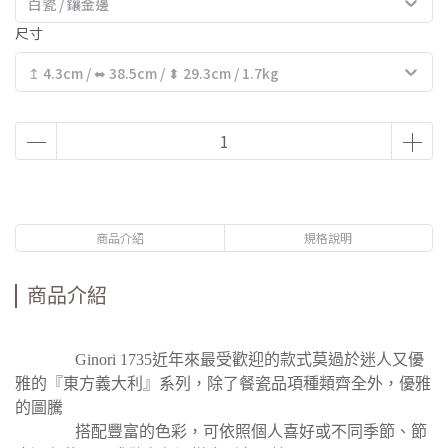
白瓷 / 鑲金邊
尺寸
↥ 4.3cm / ⬌ 38.5cm / ⬍ 29.3cm / 1.7kg
商品介紹
規格說明
商品介紹
Ginori 1735近年來最受歡迎的款式莫過於迷人又優
雅的『東方義大利』系列，除了餐瓷品項種類齊全外，優雅
的圖騰
搭配豐富的色彩，可依照個人喜好或不同季節、節