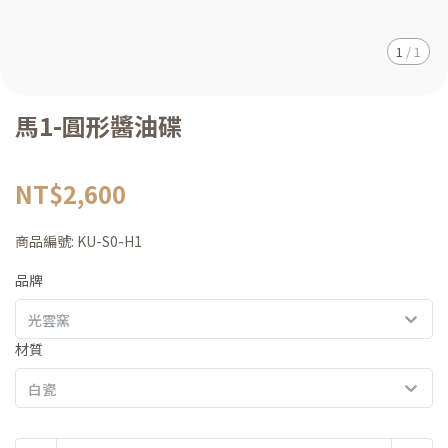
1
/
1
馬1-圓形醬油碟
NT$2,600
商品編號:
KU-S0-H1
品牌
光雲窯
材質
白瓷