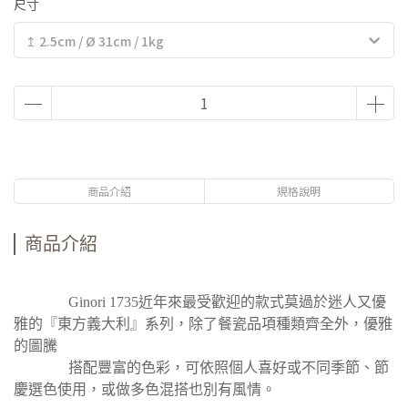
尺寸
↥ 2.5cm / Ø 31cm / 1kg
商品介紹
規格說明
商品介紹
Ginori 1735近年來最受歡迎的款式莫過於迷人又優
雅的『東方義大利』系列，除了餐瓷品項種類齊全外，優雅
的圖騰
搭配豐富的色彩，可依照個人喜好或不同季節、節
慶選色使用，或做多色混搭也別有風情。