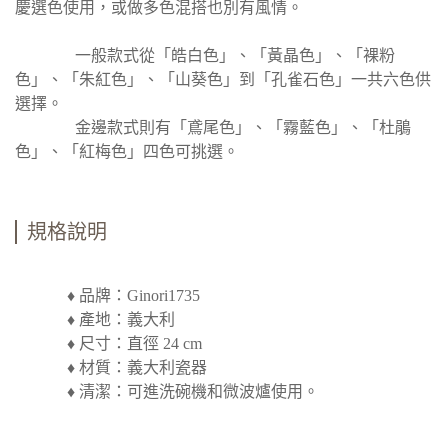
慶選色使用，或做多色混搭也別有風情。
一般款式從「皓白色」、「黃晶色」、「裸粉
色」、「朱紅色」、「山葵色」到「孔雀石色」一共六色供
選擇。
金邊款式則有「鳶尾色」、「霧藍色」、「杜鵑
色」、「紅梅色」四色可挑選。
規格說明
♦ 品牌：Ginori1735
♦ 產地：義大利
♦ 尺寸：直徑 24 cm
♦ 材質：義大利瓷器
♦ 清潔：可進洗碗機和微波爐使用。