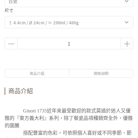
白瓷
尺寸
↥ 4.4cm / Ø 24cm / ≈ 298ml / 480g
商品介紹
規格說明
商品介紹
Ginori 1735近年來最受歡迎的款式莫過於迷人又優
雅的『東方義大利』系列，除了餐瓷品項種類齊全外，優雅
的圖騰
搭配豐富的色彩，可依照個人喜好或不同季節、節